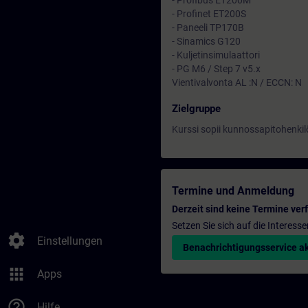
- Profibus ET200M
- Profinet ET200S
- Paneeli TP170B
- Sinamics G120
- Kuljetinsimulaattori
- PG M6 / Step 7 v5.x
Vientivalvonta AL :N / ECCN: N
Zielgruppe
Kurssi sopii kunnossapitohenkilö
Termine und Anmeldung
Derzeit sind keine Termine ver
Setzen Sie sich auf die Interess
settings
Einstellungen
Benachrichtigungsservice ak
apps
Apps
help_outline
Hilfe