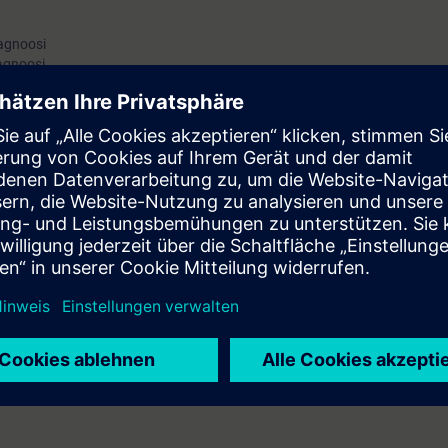
iagnoosi
iagnoosi
nen ja ilmoitukset
esti
-ohjelmalla
finet-väylässä
lyhyesti
s tai vastaavat tiedot.
 jaetaan sähköisessä muodossa (pdf). Osallistuja voi tilata tulostetun m