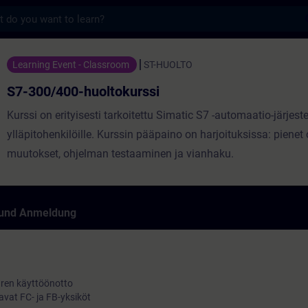
s
oltokurssi - Training - Schulung - Weiterbi
Learning Event - Classroom
ST-HUOLTO
S7-300/400-huoltokurssi
Kurssi on erityisesti tarkoitettu Simatic S7 -automaatio-järjes
ylläpitohenkilöille. Kurssin pääpaino on harjoituksissa: piene
muutokset, ohjelman testaaminen ja vianhaku.
 und Anmeldung
aren käyttöönotto
avat FC- ja FB-yksiköt