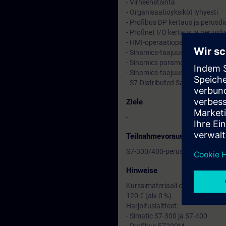
- Virheenetsintä
- Organisaatioyksiköt lyhyesti
- Profibus DP kertaus ja perusd
- Profinet I/O kertaus ja perusd
- HMI-operaatiopaneelin liittämi
- Sinamics-taajuusmuuttaja lyhy
- Sinamics parametrointi Starter
- Sinamics-taajuusmuuttaja Pro
- S7-Distributed Safety periaate 
Ziele
-
Teilnahmevoraussetzung
S7-300/400-peruskurssin suoritu
Hinweise
Kurssimateriaali on suomeksi ja
120 € (alv 0 %).
Harjoituslaitteet:
- Simatic S7-300 ja S7-400