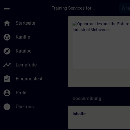
Für Hauptinhalt überspringen
Seite wurde geladen
menu
Training Services for Digital Industries
Kurs - Opportunities
home
Startseite
group_work
Kanäle
explore
Katalog
timeline
Lernpfade
assignment_turned_in
Eingangstest
account_circle
Profil
Beschreibung
info
Über uns
Inhalte