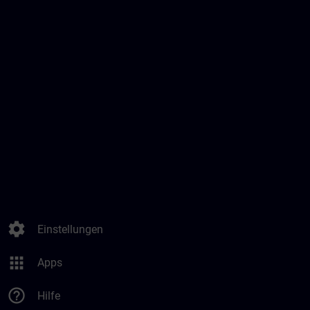
settings
Einstellungen
apps
Apps
help_outline
Hilfe