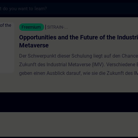
s
 and the Future of the Industrial Metaverse
Freemium
SITRAIN-...
Opportunities and the Future of the Industri
Metaverse
Der Schwerpunkt dieser Schulung liegt auf den Chance
Zukunft des Industrial Metaverse (IMV). Verschiedene 
geben einen Ausblick darauf, wie sie die Zukunft des 
warum sie vom IMV begeistert sind. Die Schulung beleu
spannenden Möglichkeiten des IMV, greift seine drei S
Hauptmerkmale auf, erklärt die real-digitale Integratio
digitalen Zwilling und untersucht, wie das IMV die Arbe
die Zusammenarbeit verändert. Außerdem werden neu
Möglichkeiten im Produktdesign und in der industriell
diskutiert, die durch das IMV ermöglicht werden.