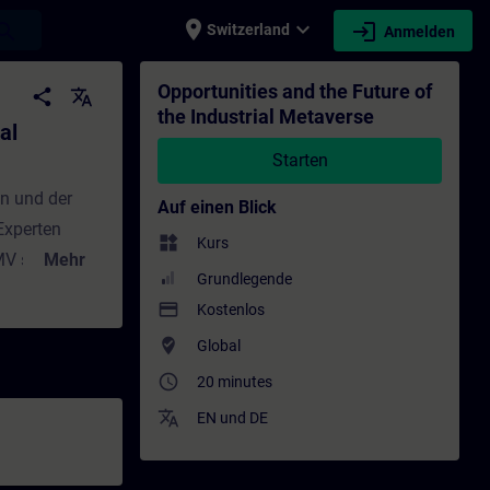
place
expand_more
login
earch
Switzerland
Anmelden
 - Training - Schulung - Weiterbildung | SI
Opportunities and the Future of
share
translate
the Industrial Metaverse
al
Starten
n und der
Auf einen Blick
Experten
widgets
Kurs
IMV sehen und
Mehr
Grundlegende
chtet die
payment
Kostenlos
äulen und
where_to_vote
Global
n über den
access_time
it an sich und
20 minutes
e
translate
EN
und
DE
en Produktion