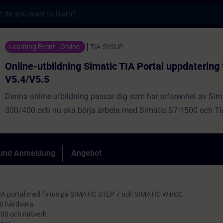
s
ning Simatic TIA Portal uppdatering från St
Learning Event - Online
TIA-SYSUP
Online-utbildning Simatic TIA Portal uppdatering 
V5.4/V5.5
Denna online-utbildning passar dig som har erfarenhet av Sim
300/400 och nu ska börja arbeta med Simatic S7-1500 och TIA
 und Anmeldung
Angebot
TIA portal med fokus på SIMATIC STEP 7 och SIMATIC WinCC
00 hårdvara
500 och nätverk