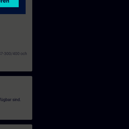
tal i vår
tt virtuellt
c S7-300/400 och
fügbar sind.