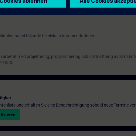
ska med material på engelska. Praktiska övningar genomförs med TIA Por
na består av Simatic S7-1500 automationssystem, Comfortpanel TP700 och e
ildning har vi följande
tekniska rekommendationer.
 som arbetat med projektering, programmering och driftsättning av Simati
7-1500.
fügbar
entenliste und erhalten Sie eine Benachrichtigung sobald neue Termine ver
tivieren