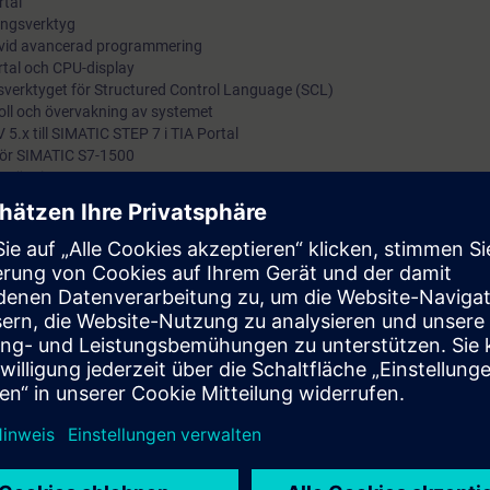
rtal
ngsverktyg
 vid avancerad programmering
tal och CPU-display
rktyget för Structured Control Language (SCL)
ll och övervakning av systemet
5.x till SIMATIC STEP 7 i TIA Portal
ör SIMATIC S7-1500
ka övningar
 erfarenhet av Simatic S7-300/400 och Step7 V5.4/V5.5 och nu ska börja
 Vi går igenom vad man behöver tänka på vid migrering av befintliga pro
Vi tittar på skillnader mellan Simatic S7-300 och Simatic S7-1500 och hur
ill exempel optimerade block, indexerad adressering av array och slice-ad
 trace-funktionen provar vi också på.
 7 motsvarande vår utbildning Simatic S7 programmering 1 och praktisk
agning av Simatic S7-300/400.