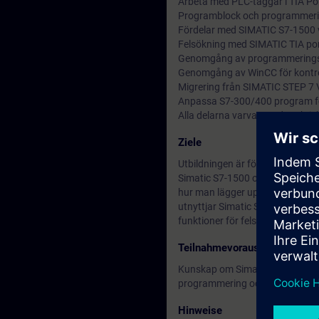
Arbeta med PLC-taggar i TIA Po
Programblock och programmeri
Fördelar med SIMATIC S7-1500
Felsökning med SIMATIC TIA por
Genomgång av programmeringsve
Genomgång av WinCC för kontro
Migrering från SIMATIC STEP 7 V 
Anpassa S7-300/400 program f
Alla delarna varvas med praktis
Ziele
Utbildningen är för dig som har
Simatic S7-1500 och TIA Portal.
hur man lägger upp nya projekt. 
utnyttjar Simatic S7-1500 med t
funktioner för felsökning såsom
Teilnahmevoraussetzung
Kunskap om Simatic S7 och Step
programmering och/eller driftt
Hinweise