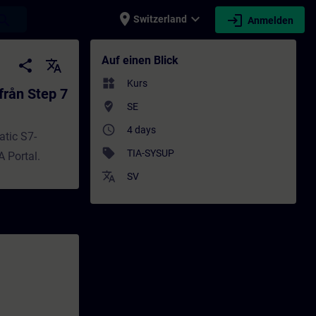
place
expand_more
login
earch
Switzerland
Anmelden
ep 7 V5.4/V5.5 - Training - Schulung - Weit
Auf einen Blick
share
translate
widgets
Kurs
från Step 7
where_to_vote
SE
access_time
4 days
atic S7-
sell
TIA-SYSUP
 Portal.
translate
SV