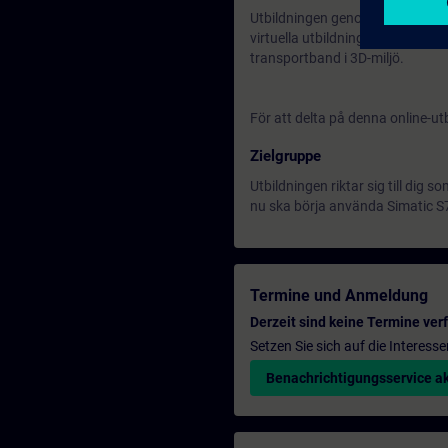
Utbildningen genomförs på sven
virtuella utbildningsmiljö. Den
transportband i 3D-miljö.
För att delta på denna online-utb
Zielgruppe
Utbildningen riktar sig till dig
nu ska börja använda Simatic S
Termine und Anmeldung
Derzeit sind keine Termine ver
Setzen Sie sich auf die Interess
Benachrichtigungsservice ak