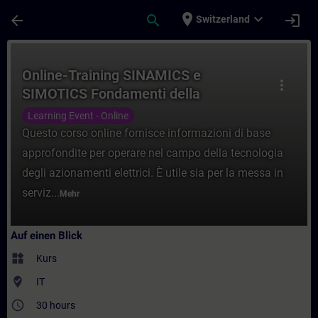
Für Hauptinhalt überspringen
Seite wurde geladen
place
expand_more
arrow_back
search
login
Switzerland
Kurs - Online-Training SINAMICS e SIMOTI
Online-Training SINAMICS e
more_vert
SIMOTICS Fondamenti della
Tecnologia di Azionamento
Learning Event - Online
Questo corso online fornisce informazioni di base
approfondite per operare nel campo della tecnologia
degli azionamenti elettrici. È utile sia per la messa in
serviz...
Mehr
Auf einen Blick
widgets
Kurs
where_to_vote
IT
access_time
30 hours