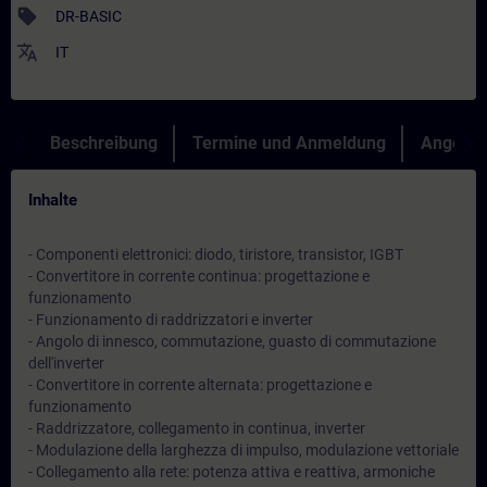
sell
DR-BASIC
translate
IT
Beschreibung
Termine und Anmeldung
Angebot
Inhalte
- Componenti elettronici: diodo, tiristore, transistor, IGBT
- Convertitore in corrente continua: progettazione e
funzionamento
- Funzionamento di raddrizzatori e inverter
- Angolo di innesco, commutazione, guasto di commutazione
dell'inverter
- Convertitore in corrente alternata: progettazione e
funzionamento
- Raddrizzatore, collegamento in continua, inverter
- Modulazione della larghezza di impulso, modulazione vettoriale
- Collegamento alla rete: potenza attiva e reattiva, armoniche