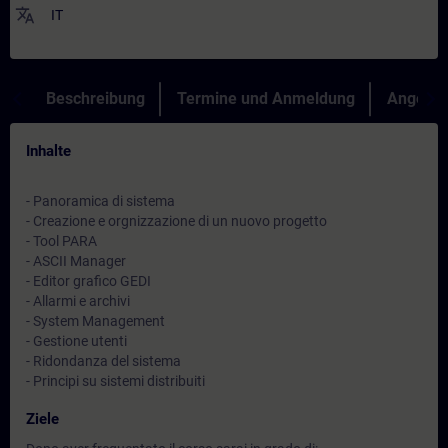
translate
IT
Beschreibung
Termine und Anmeldung
Angebot
Inhalte
- Panoramica di sistema
- Creazione e orgnizzazione di un nuovo progetto
- Tool PARA
- ASCII Manager
- Editor grafico GEDI
- Allarmi e archivi
- System Management
- Gestione utenti
- Ridondanza del sistema
- Principi su sistemi distribuiti
Ziele