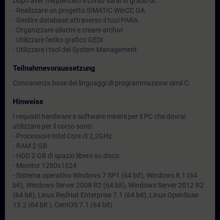
Dopo aver frequentato il corso sarai in grado di:
- Realizzare un progetto SIMATIC WinCC OA
- Gestire database attraverso il tool PARA
- Organizzare allarmi e creare archivi
- Utilizzare l'edito grafico GEDI
- Utilizzare i tool del System Management
Teilnahmevoraussetzung
Conoscenza base dei linguaggi di programmazione simil C.
Hinweise
I requisiti hardware e software minimi per il PC che dovrai
utilizzare per il corso sono:
- Processore Intel Core i3 2,2GHz
- RAM 2 GB
- HDD 2 GB di spazio libero su disco
- Monitor 1280x1024
- Sistema operativo Windows 7 SP1 (64 bit), Windows 8.1 (64
bit), Windows Server 2008 R2 (64 bit), Windows Server 2012 R2
(64 bit), Linux RedHat Enterprise 7.1 (64 bit), Linux OpenSuse
13.2 (64 bit ), CentOS 7.1 (64 bit)