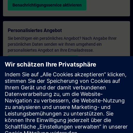
Benachrichtigungsservice aktivieren
Personalisiertes Angebot
Sie benötigen ein persönliches Angebot? Nach Angabe Ihrer
persönlichen Daten senden wir Ihnen umgehend ein
personalisiertes Angebot an Ihre Emailadresse.
Persönliches Angebot zusenden
Anfrage Exklusivtraining
Haben Sie Bedarf an einem höheren Schulungsangebot und
brauchen ein exklusives Training – entweder vor Ort bei Ihnen,
virtuell oder in einem SITRAIN Trainingscenter? Nachdem Sie
uns Ihre persönlichen Daten und Ihren Trainingsbedarf
übermittelt haben, bekommen Sie von uns ein Angebot für eine
exklusive Schulung.