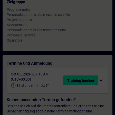
Zielgruppe
Programmatori
Personale addetto alla messa in servizio
Project engineer
Manutentori
Personale addetto alla manutenzione
Persone di service
Operatori
Termine und Anmeldung
Oct 05, 2026 | 07:15 AM
(UTC+00:00)
expand_more
Training buchen
schedule
translate
18 stunden
IT
Keinen passenden Termin gefunden?
Setzen Sie sich auf die Interessentenliste und erhalten Sie eine
Benachrichtigung sobald neue Termine verfügbar sind.