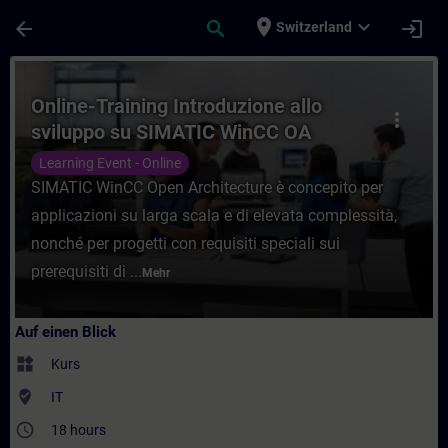
Für Hauptinhalt überspringen
Seite wurde geladen
place
expand_more
arrow_back
search
login
Switzerland
Kurs - Online-Training Introduzione allo 
Online-Training Introduzione allo
more_vert
sviluppo su SIMATIC WinCC OA
Learning Event - Online
SIMATIC WinCC Open Architecture è concepito per
applicazioni su larga scala e di elevata complessità,
nonché per progetti con requisiti speciali sui
prerequisiti di ...
Mehr
Auf einen Blick
widgets
Kurs
where_to_vote
IT
access_time
18 hours