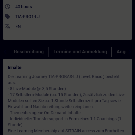
access_time
40 hours
sell
TIA-PRO1-LJ
translate
EN
Beschreibung
Termine und Anmeldung
Angebot
Inhalte
Die Learning Journey TIA-PROBAS-LJ (Level: Basic ) besteht
aus:
- 8 Live-Module (je 3,5 Stunden)
- 17 Selbstlern-Module (ca. 15 Stunden); Zusätzlich zu den Live-
Modulen sollten Sie ca. 1 Stunde Selbstlernzeit pro Tag sowie
Einwahl- und Nachbereitungszeiten einplanen.
- Themenbezogene On-Demand-Inhalte
- Individueller Transfersupport in Form eines 1:1 Coachings (1
Stunde)
Eine Learning Membership auf SITRAIN access zum Erarbeiten