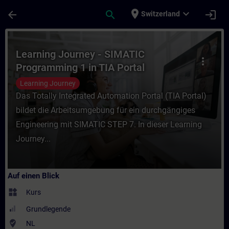
Für Hauptinhalt überspringen
Seite wurde geladen
place
expand_more
arrow_back
search
login
Switzerland
Kurs - Learning Journey - SIMATIC Program
Learning Journey - SIMATIC
more_vert
Programming 1 in TIA Portal
Learning Journey
Das Totally Integrated Automation Portal (TIA Portal)
bildet die Arbeitsumgebung für ein durchgängiges
Engineering mit SIMATIC STEP 7. In dieser Learning
Journey...
Auf einen Blick
widgets
Kurs
Grundlegende
where_to_vote
NL