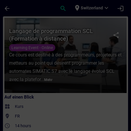
Für Hauptinhalt überspringen
Seite wurde geladen
place
expand_more
arrow_back
search
login
Switzerland
Kurs - Langage de programmation SCL (Form
Langage de programmation SCL
share
(Formation à distance)
Learning Event - Online
Ce cours est destiné à des programmeurs, projeteurs et
metteurs au point qui désirent programmer les
automates SIMATIC S7 avec le langage évolué SCL
avec la platefor...
Mehr
Auf einen Blick
widgets
Kurs
where_to_vote
FR
access_time
14 hours