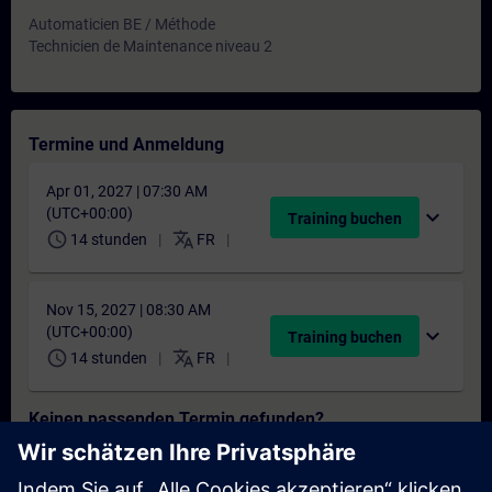
Automaticien BE / Méthode
Technicien de Maintenance niveau 2
Termine und Anmeldung
Apr 01, 2027 | 07:30 AM
(UTC+00:00)
expand_more
Training buchen
schedule
translate
14 stunden
FR
Nov 15, 2027 | 08:30 AM
(UTC+00:00)
expand_more
Training buchen
schedule
translate
14 stunden
FR
Keinen passenden Termin gefunden?
Setzen Sie sich auf die Interessentenliste und erhalten Sie eine
Benachrichtigung sobald neue Termine verfügbar sind.