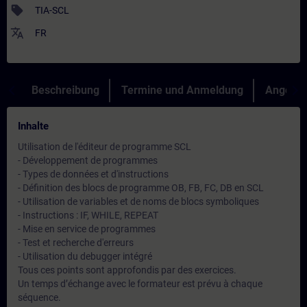
sell
TIA-SCL
translate
FR
Beschreibung
Termine und Anmeldung
Angebot
Inhalte
Utilisation de l'éditeur de programme SCL
- Développement de programmes
- Types de données et d'instructions
- Définition des blocs de programme OB, FB, FC, DB en SCL
- Utilisation de variables et de noms de blocs symboliques
- Instructions : IF, WHILE, REPEAT
- Mise en service de programmes
- Test et recherche d'erreurs
- Utilisation du debugger intégré
Tous ces points sont approfondis par des exercices.
Un temps d’échange avec le formateur est prévu à chaque
séquence.