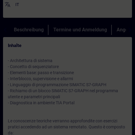
translate
IT
Beschreibung
Termine und Anmeldung
Angebot
Inhalte
- Architettura di sistema
- Concetto di sequenziatore
- Elementi base: passo e transizione
- Interblocco, supervisione e allarmi
- Linguaggio di programmazione SIMATIC S7-GRAPH
- Richiamo di un blocco SIMATIC S7-GRAPH nel programma
utente e parametri principali
- Diagnostica in ambiente TIA Portal
Le conoscenze teoriche verranno approfondite con esercizi
pratici accedendo ad un sistema remotato. Questo è composto
da: