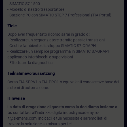
- SIMATIC S7-1500
- Modello di nastro trasportatore
- Stazione PC con SIMATIC STEP 7 Professional (TIA Portal)
Ziele
Dopo aver frequentato il corso sarai in grado di:
- Realizzare un sequenziatore tramite passi e transizioni
- Gestire l'ambiente di sviluppo SIMATIC S7-GRAPH
- Realizzare un semplice programma in SIMATIC S7-GRAPH
applicando interblocchi e supervisioni
- Effettuare la diagnostica
Teilnahmevoraussetzung
Corso TIA-SERV1 o TIA-PRO1 o equivalenti conoscenze base dei
sistemi di automazione.
Hinweise
La data di erogazione di questo corso la decidiamo insieme a
te:
contattaci all’indirizzo digitalindustryacademy.rc-
it@siemens.com, indicaci le tue necessità e saremo lieti di
trovare la soluzione su misura per te!