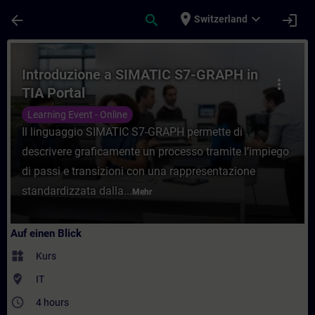
Für Hauptinhalt überspringen
Seite wurde geladen
place
expand_more
arrow_back
search
login
Switzerland
Kurs - Introduzione a SIMATIC S7-GRAPH in
Introduzione a SIMATIC S7-GRAPH in
more_vert
TIA Portal
Learning Event - Online
Il linguaggio SIMATIC S7-GRAPH permette di
descrivere graficamente un processo tramite l’impiego
di passi e transizioni con una rappresentazione
standardizzata dalla...
Mehr
Auf einen Blick
widgets
Kurs
where_to_vote
IT
access_time
4 hours