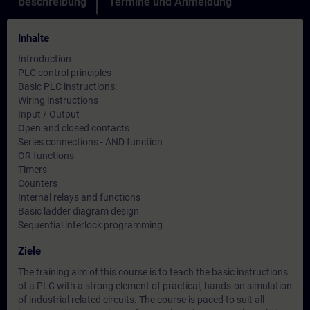
Beschreibung
Termine und Anmeldung
Inhalte
Introduction
PLC control principles
Basic PLC instructions:
Wiring instructions
Input / Output
Open and closed contacts
Series connections - AND function
OR functions
Timers
Counters
Internal relays and functions
Basic ladder diagram design
Sequential interlock programming
Ziele
The training aim of this course is to teach the basic instructions
of a PLC with a strong element of practical, hands-on simulation
of industrial related circuits. The course is paced to suit all