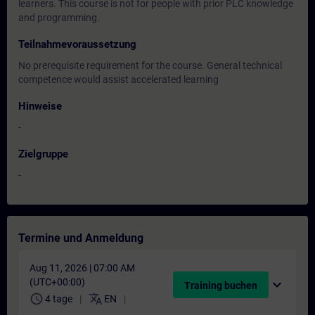
learners. This course is not for people with prior PLC knowledge
and programming.
Teilnahmevoraussetzung
No prerequisite requirement for the course. General technical
competence would assist accelerated learning
Hinweise
-
Zielgruppe
-
Termine und Anmeldung
Aug 11, 2026 | 07:00 AM
(UTC+00:00)
expand_more
Training buchen
schedule
translate
4 tage
EN