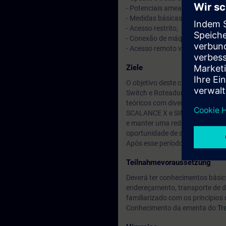
- Potenciais ameaças nas redes;
- Medidas básicas de segurança 
- Acesso restrito;
- Conexão de máquinas seriais 
- Acesso remoto via VPN.
Ziele
O objetivo deste curso é fornec
Switch e Roteadores, e Seguran
teóricos com diversos exercíci
SCALANCE X e SIMATIC NET. Com 
e manter uma rede industrial na 
oportunidade de se tornar "Um P
Após esse período é necessário 
Teilnahmevoraussetzung
Deverá ter conhecimentos básico
endereçamento, transporte de d
familiarizado com os princípios
Conhecimento da ementa do
Tr