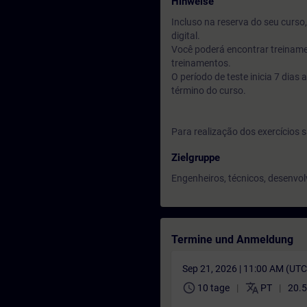
Hinweise
Incluso na reserva do seu curs
digital.
Você poderá encontrar treiname
treinamentos.
O período de teste inicia 7 dia
término do curso.
Para realização dos exercícios s
Zielgruppe
Engenheiros, técnicos, desenvol
Termine und Anmeldung
Sep 21, 2026 | 11:00 AM (UT
schedule
translate
10 tage
PT
20.5