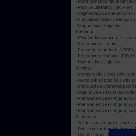
- Mecanismos de redundância (
- Passive Listening, HSR, PRP);
- Segmentação de redes com V
- Funções especiais da indústria
- Diagnósticos e ajustes.
Roteador:
- IPv4 (endereçamento, troca de
- Roteamento estático;
- Roteador redundante (VRRP);
- Roteamento dinâmico (RIP, OS
- Diagnósticos e ajustes.
Wireless:
- Comparação e coexistência ent
- Teoria sobre tecnologia wireles
- Introdução a diferentes padr
- Segurança e altas taxas de d
- Planejamento e configuração de
- Planejamento e configuração 
- Planejamento e configuração d
Segurança:
- Tendências atuais e riscos de 
- Defesa em profundidade com S
- Update e troca dos component