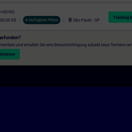
C+00:00)
Training 
location_on
00,00 R$
8 Verfügbare Plätze
São Paulo - SP
gefunden?
entenliste und erhalten Sie eine Benachrichtigung sobald neue Termine ver
tivieren