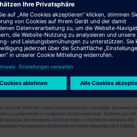
(senhas, protocolos, etc.);
em rede;
er a base de conhecimento sobre redes industriais. Nele você verá conteúd
ça aplicada em redes industriais. Com esse curso, você combinará os c
os práticos realizados nos produtos Siemens para redes industriais com
esse curso você terá os conhecimentos teóricos e práticas para planej
sua planta. Ao final do curso você realizará um exame de certificação e t
rofissional certificado pela Siemens em Redes Industriais", com validade 
realizar a renovação da certificação.
s do tema "Ethernet" e estar familiarizado com topologias, processos de
ados, e compreender o vocabulário técnico associado. Também será útil s
 de operação de roteadores, switches, hubs e o modelo de referência OSI.
einamento Fundamentos de Ethernet em Redes Industriais (IK-ETHBAS).