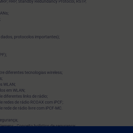
MRP, HRP, Standby Redundancy Protocol, RSTP,
Nele você se familiarizará com os conceitos de segurança em
LANs;
industriais e aprenderá a colocar esses conceitos em prática.
;
 dados, protocolos importantes);
PF);
re diferentes tecnologias wireless;
s;
ões WLAN;
ados em WLAN;
 diferentes links de rádio;
de redes de rádio RCOAX com iPCF;
e rede de rádio livre com iPCF-MC.
segurança;
iemens - Conceito holístico de segurança;
es de segurança;