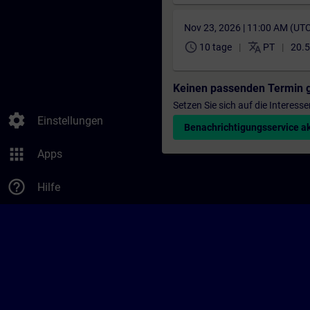
Nov 23, 2026 | 11:00 AM (UT
schedule
translate
10 tage
PT
20.5
Keinen passenden Termin 
Setzen Sie sich auf die Interess
settings
Einstellungen
Benachrichtigungsservice ak
apps
Apps
help_outline
Hilfe