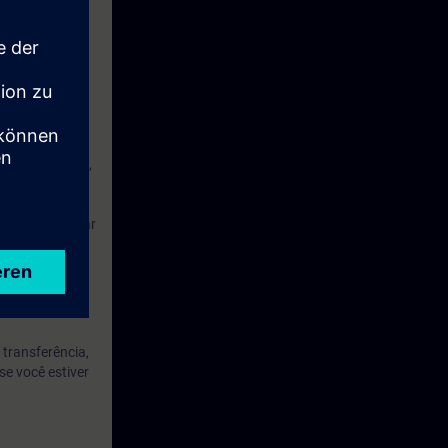
os de Wireless,
onhecimentos
o SCALANCE W,
ar, implementar
erá a
de três anos.
 transferência,
e você estiver