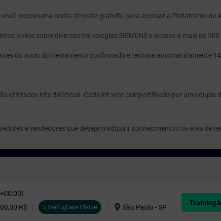
o, você recebe uma conta de teste gratuito para acessar a Plataforma de
ntos online sobre diversas tecnologias SIEMENS e acesso a mais de 500
s antes do inicio do treinamento confirmado e termina automaticamente 14
ão utilizados kits didáticos. Cada kit será compartilhado por uma dupla 
vedores e vendedores que desejam adquirir conhecimentos na área de red
C+00:00)
Training 
location_on
00,00 R$
3 Verfügbare Plätze
São Paulo - SP