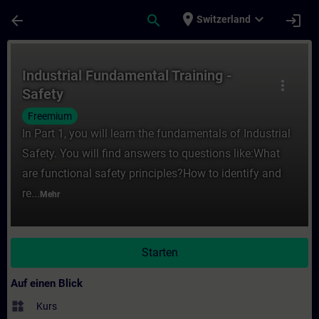
Für Hauptinhalt überspringen
Seite wurde geladen
place
expand_more
arrow_back
search
login
Switzerland
Kurs - Industrial Fundamental Training - Sa
Industrial Fundamental Training -
more_vert
Safety
Freemium
In Part 1, you will learn the fundamentals of Industrial
Safety. You will find answers to questions like:What
are functional safety principles?How to identify and
re...
Mehr
Starten
Auf einen Blick
widgets
Kurs