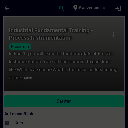
Für Hauptinhalt überspringen
Seite wurde geladen
place
expand_more
arrow_back
search
login
Switzerland
Kurs - Industrial Fundamental Training - P
Industrial Fundamental Training -
more_vert
Process Instrumentation
Freemium
In Part 1, you will learn the fundamentals of Process
Instrumentation. You will find answers to questions
like:What is a sensor?What is the basic understanding
of me...
Mehr
Starten
Auf einen Blick
widgets
Kurs