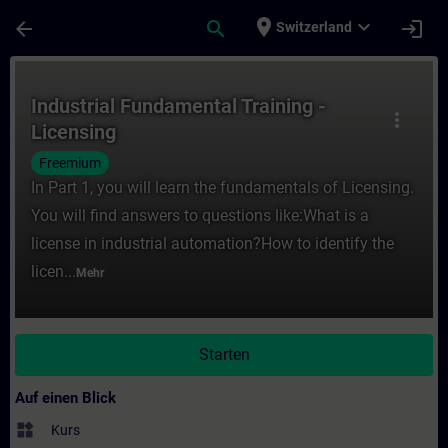
Für Hauptinhalt überspringen
Seite wurde geladen
place
expand_more
arrow_back
search
login
Switzerland
Kurs - Industrial Fundamental Training - Li
Industrial Fundamental Training -
more_vert
Licensing
Freemium
In Part 1, you will learn the fundamentals of Licensing.
You will find answers to questions like:What is a
license in industrial automation?How to identify the
licen...
Mehr
Starten
Auf einen Blick
widgets
Kurs