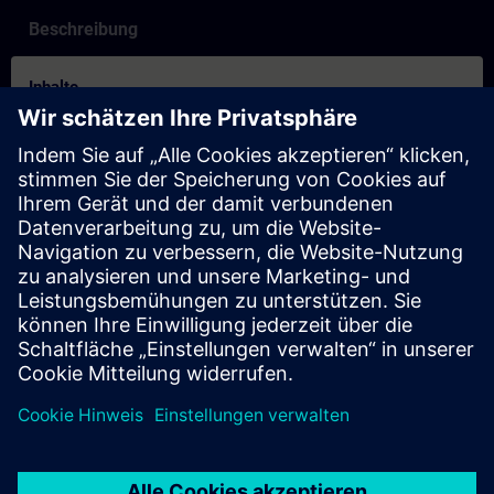
Beschreibung
Inhalte
How to on booking process for others