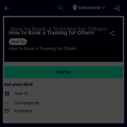
Für Hauptinhalt überspringen
Seite wurde geladen
place
expand_more
arrow_back
search
login
Switzerland
Kurs - How to Book a Training for Others -
How to Book a Training for Others
share
How-To
How to Book a Training for Others
Starten
Auf einen Blick
widgets
How-To
Grundlegende
payment
Kostenlos