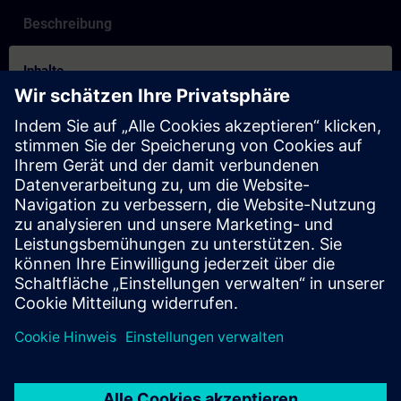
Beschreibung
Inhalte
How to video for booking process