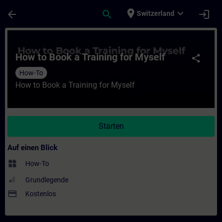
Für Hauptinhalt überspringen
Seite wurde geladen
place
expand_more
arrow_back
search
login
Switzerland
Kurs - How to Book a Training for Myself -
How to Book a Training for Myself
share
How-To
How to Book a Training for Myself
Starten
Auf einen Blick
widgets
How-To
Grundlegende
payment
Kostenlos