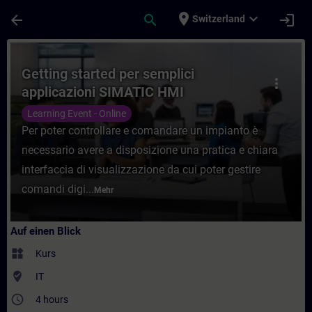
Für Hauptinhalt überspringen
Seite wurde geladen
place
expand_more
arrow_back
search
login
Switzerland
Kurs - Getting started per semplici applic
Getting started per semplici
more_vert
applicazioni SIMATIC HMI
Learning Event - Online
Per poter controllare e comandare un impianto è
necessario avere a disposizione una pratica e chiara
interfaccia di visualizzazione da cui poter gestire
comandi digi...
Mehr
Auf einen Blick
widgets
Kurs
where_to_vote
IT
access_time
4 hours