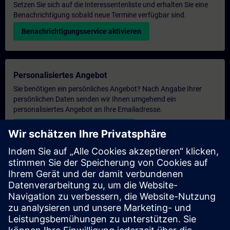
Setzen Sie sich auf die Interessentenliste und erhalten Sie eine
Benachrichtigung sobald neue Termine verfügbar sind.
Benachrichtigungsservice aktivieren
Personalisiertes Angebot
Sie benötigen ein persönliches Angebot? Nach Angabe Ihrer
persönlichen Daten senden wir Ihnen umgehend ein
personalisiertes Angebot an Ihre Emailadresse.
Persönliches Angebot zusenden
Anfrage Exklusivtraining
Haben Sie Bedarf an einem höheren Schulungsangebot und
brauchen ein exklusives Training – entweder vor Ort bei Ihnen,
virtuell oder in einem SITRAIN Trainingscenter? Nachdem Sie
uns Ihre persönlichen Daten und Ihren Trainingsbedarf
übermittelt haben, bekommen Sie von uns ein Angebot für eine