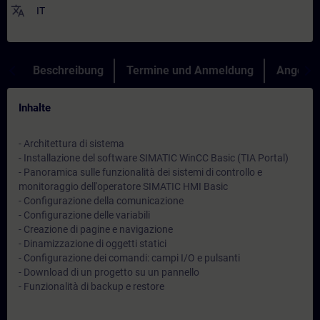
translate
IT
Beschreibung
Termine und Anmeldung
Angebot
Inhalte
- Architettura di sistema
- Installazione del software SIMATIC WinCC Basic (TIA Portal)
- Panoramica sulle funzionalità dei sistemi di controllo e
monitoraggio dell'operatore SIMATIC HMI Basic
- Configurazione della comunicazione
- Configurazione delle variabili
- Creazione di pagine e navigazione
- Dinamizzazione di oggetti statici
- Configurazione dei comandi: campi I/O e pulsanti
- Download di un progetto su un pannello
- Funzionalità di backup e restore