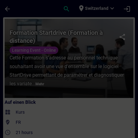
Für Hauptinhalt überspringen
Seite wurde geladen
place
expand_more
arrow_back
search
login
Switzerland
Kurs - Formation Startdrive (Formation à d
Formation Startdrive (Formation à
share
distance)
Learning Event - Online
Cette Formation s'adresse au personnel technique
souhaitant avoir une vue d’ensemble sur le logiciel
StartDrive permettant de paramétrer et diagnostiquer
les variate...
Mehr
Auf einen Blick
widgets
Kurs
where_to_vote
FR
access_time
21 hours