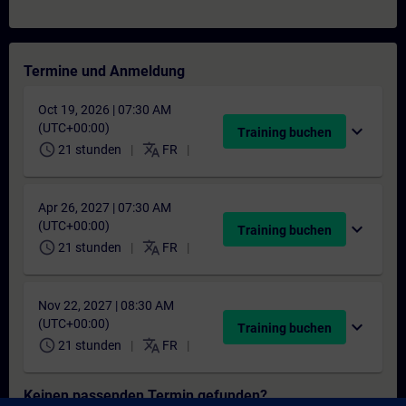
Termine und Anmeldung
Oct 19, 2026 | 07:30 AM
(UTC+00:00)
expand_more
Training buchen
schedule
translate
21 stunden
FR
Apr 26, 2027 | 07:30 AM
(UTC+00:00)
expand_more
Training buchen
schedule
translate
21 stunden
FR
Nov 22, 2027 | 08:30 AM
(UTC+00:00)
expand_more
Training buchen
schedule
translate
21 stunden
FR
Keinen passenden Termin gefunden?