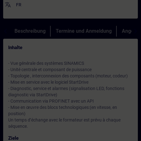
translate
FR
Beschreibung
Termine und Anmeldung
Angebot
Inhalte
- Vue générale des systèmes SINAMICS
- Unité centrale et composant de puissance
- Topologie , interconnexion des composants (moteur, codeur)
- Mise en service avec le logiciel StartDrive
- Diagnostic, service et alarmes (signalisation LED, fonctions
diagnostic via StartDrive)
- Communication via PROFINET avec un API
- Mise en œuvre des blocs technologiques:(en vitesse, en
position)
Un temps d’échange avec le formateur est prévu à chaque
séquence.
Ziele