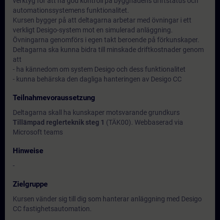
verktyg för att ha god kontroll på byggnadens driftstatus och
automationssystemens funktionalitet.
Kursen bygger på att deltagarna arbetar med övningar i ett
verkligt Desigo-system mot en simulerad anläggning.
Övningarna genomförs i egen takt beroende på förkunskaper.
Deltagarna ska kunna bidra till minskade driftkostnader genom
att
- ha kännedom om system Desigo och dess funktionalitet
- kunna behärska den dagliga hanteringen av Desigo CC
Teilnahmevoraussetzung
Deltagarna skall ha kunskaper motsvarande grundkurs
Tillämpad reglerteknik steg 1
(TÄK00). Webbaserad via
Microsoft teams
Hinweise
-
Zielgruppe
Kursen vänder sig till dig som hanterar anläggning med Desigo
CC fastighetsautomation.