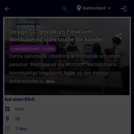
Für Hauptinhalt überspringen
Seite wurde geladen
place
expand_more
arrow_back
search
login
Switzerland
Kurs - Desigo CC grundkurs Flexklient Webb
Desigo CC grundkurs Flexklient
share
Webbaserad själv studie för kunder
Learning Event - Online
Denna självstudie utbildning är för Kunder och intern
personal. Webbaserad via Microsoft teamsKursens
huvudsakliga tyngdpunkt ligger på den dagliga
driftkontrollen a...
Mehr
Auf einen Blick
widgets
Kurs
where_to_vote
SE
access_time
2 days