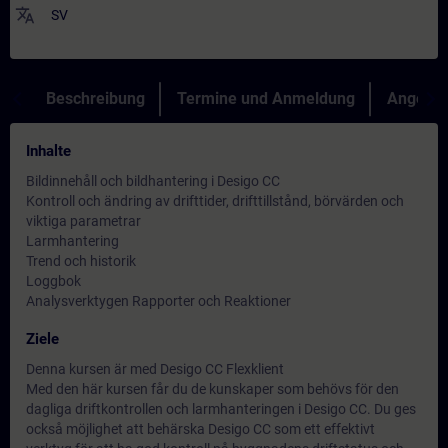
translate
SV
Beschreibung
Termine und Anmeldung
Angebot
Inhalte
Bildinnehåll och bildhantering i Desigo CC
Kontroll och ändring av drifttider, drifttillstånd, börvärden och
viktiga parametrar
Larmhantering
Trend och historik
Loggbok
Analysverktygen Rapporter och Reaktioner
Ziele
Denna kursen är med Desigo CC Flexklient
Med den här kursen får du de kunskaper som behövs för den
dagliga driftkontrollen och larmhanteringen i Desigo CC. Du ges
också möjlighet att behärska Desigo CC som ett effektivt