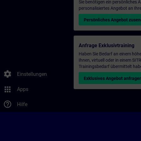
Sie benötigen ein persönliches
personalisiertes Angebot an Ihr
Persönliches Angebot zuse
Anfrage Exklusivtraining
Haben Sie Bedarf an einem höhe
Ihnen, virtuell oder in einem S
Trainingsbedarf übermittelt hab
settings
Einstellungen
Exklusives Angebot anfrage
apps
Apps
help_outline
Hilfe