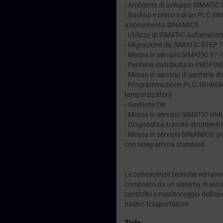
- Ambiente di sviluppo SIMATIC 
- Backup e restore di un PLC SIM
azionamento SINAMICS
- Utilizzo di SIMATIC Automation
- Migrazione da SIMATIC STEP 7 
- Messa in servizio SIMATIC S7-15
- Periferia distribuita in PROFIN
- Messa in servizio di periferia 
- Programmazione PLC: Simbolico,
temporizzatori)
- Gestione DB
- Messa in servizio SIMATIC H
- Diagnostica tramite strumenti i
- Messa in servizio SINAMICS: p
con telegramma standard
Le conoscenze teoriche verranno
composto da un sistema di auto
controllo e monitoraggio dell'
nastro trasportatore.