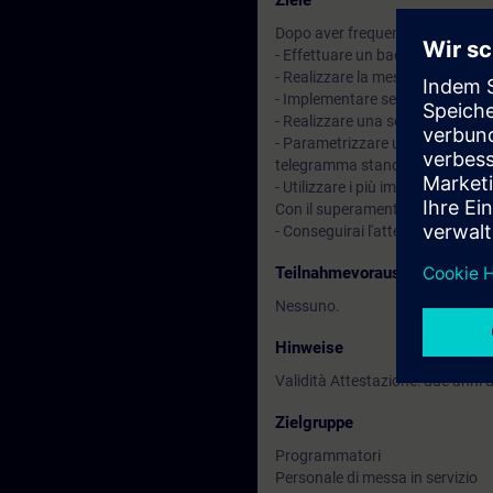
Ziele
Dopo aver frequentato il corso sa
- Effettuare un backup e riprist
- Realizzare la messa in serviz
- Implementare semplici modifi
- Realizzare una semplice visual
- Parametrizzare un azionament
telegramma standard
- Utilizzare i più importanti stru
Con il superamento della prova d
- Conseguirai l'attestazione
SITR
Teilnahmevoraussetzung
Nessuno.
Hinweise
Validità Attestazione: due anni
Zielgruppe
Programmatori
Personale di messa in servizio