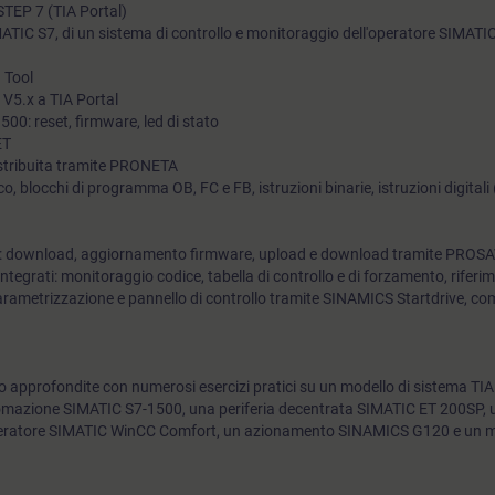
STEP 7 (TIA Portal)
Competence Program BASIC. Durante questa giornata viene ef
ATIC S7, di un sistema di controllo e monitoraggio dell'operatore SIMATI
refresh sui concetti fondamentali del corso appena seguito e 
 Tool
della prova d'esame, che prevede un'ora di parte teorica con 
V5.x a TIA Portal
risposta chiusa e 2 ore di prova pratica.
00: reset, firmware, led di stato
ET
distribuita tramite PRONETA
 blocchi di programma OB, FC e FB, istruzioni binarie, istruzioni digitali 
MI: download, aggiornamento firmware, upload e download tramite PROS
ntegrati: monitoraggio codice, tabella di controllo e di forzamento, riferim
arametrizzazione e pannello di controllo tramite SINAMICS Startdrive, c
 approfondite con numerosi esercizi pratici su un modello di sistema TIA
mazione SIMATIC S7-1500, una periferia decentrata SIMATIC ET 200SP, u
operatore SIMATIC WinCC Comfort, un azionamento SINAMICS G120 e un m