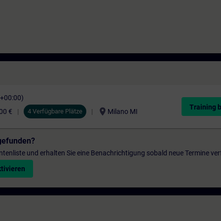
C+00:00)
Training 
location_on
00 €
4 Verfügbare Plätze
Milano MI
gefunden?
entenliste und erhalten Sie eine Benachrichtigung sobald neue Termine ver
tivieren