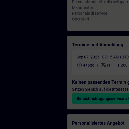
Personale addetto allo sviluppo
Manutentori
Personale di service
Operatori
Termine und Anmeldung
Sep 07, 2026 | 07:15 AM (UT
schedule
translate
4 tage
IT
1.200,
Keinen passenden Termin 
Setzen Sie sich auf die Interess
Benachrichtigungsservice ak
Personalisiertes Angebot