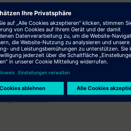
rai in grado di:
ino del tuo sistema di automazione TIA
io di un PLC SIMATIC S7-1500 e della rete PROFINET
che al programma utente
izzazione e mettere in servizio un pannello SIMATIC HMI
o SINAMICS G120 ed implementare lo scambio dati con un controllore tr
menti diagnostici integrati in TIA Portal
i valutazione:
AIN Italian Attested Competence Program BASIC
 dal superamento dell'esame.