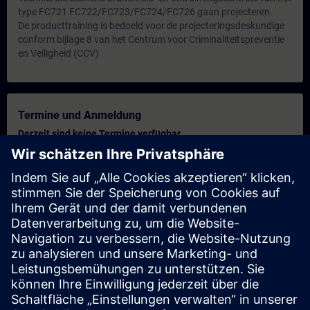
type FC721 FC722/FC723/FC724/FC726 gaan projecteren.
De producttraining is bedoeld voor de projecteringsdeskundige
conform bijlage 8 van het Centrum voor Criminaliteitspreventie
en Veiligheid (CCV)
Termine und Anmeldung
Derzeit sind keine Termine verfügbar
Setzen Sie sich auf die Interessentenliste und erhalten Sie eine
Benachrichtigung sobald neue Termine verfügbar sind.
Benachrichtigungsservice aktivieren
Personalisiertes Angebot
Sie benötigen ein persönliches Angebot? Nach Angabe Ihrer
persönlichen Daten senden wir Ihnen umgehend ein
personalisiertes Angebot an Ihre Emailadresse.