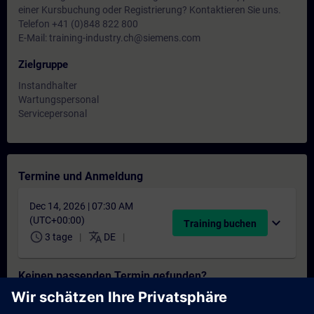
einer Kursbuchung oder Registrierung? Kontaktieren Sie uns.
Telefon +41 (0)848 822 800
E-Mail: training-industry.ch@siemens.com
Zielgruppe
Instandhalter
Wartungspersonal
Servicepersonal
Termine und Anmeldung
Dec 14, 2026 | 07:30 AM
(UTC+00:00)
expand_more
Training buchen
schedule
translate
3 tage
DE
Keinen passenden Termin gefunden?
Setzen Sie sich auf die Interessentenliste und erhalten Sie eine
Benachrichtigung sobald neue Termine verfügbar sind.