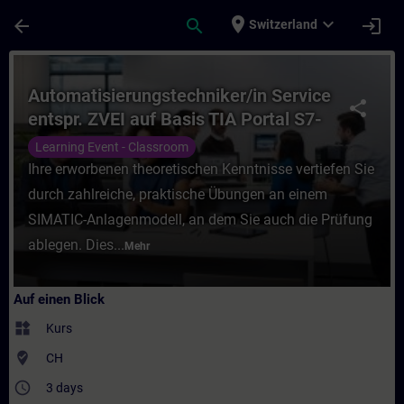
Für Hauptinhalt überspringen
Seite wurde geladen
place
expand_more
arrow_back
search
login
Switzerland
Kurs - Automatisierungstechniker/in Servic
Automatisierungstechniker/in Service
share
entspr. ZVEI auf Basis TIA Portal S7-
1500
Learning Event - Classroom
Ihre erworbenen theoretischen Kenntnisse vertiefen Sie
durch zahlreiche, praktische Übungen an einem
SIMATIC-Anlagenmodell, an dem Sie auch die Prüfung
ablegen. Dies...
Mehr
Auf einen Blick
widgets
Kurs
where_to_vote
CH
access_time
3 days