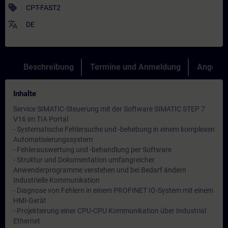
sell
CPT-FAST2
translate
DE
Beschreibung
Termine und Anmeldung
Angebot
Inhalte
Service SIMATIC-Steuerung mit der Software SIMATIC STEP 7
V16 im TIA Portal
- Systematische Fehlersuche und -behebung in einem komplexen
Automatisierungssystem
- Fehlerauswertung und -behandlung per Software
- Struktur und Dokumentation umfangreicher
Anwenderprogramme verstehen und bei Bedarf ändern
Industrielle Kommunikation
- Diagnose von Fehlern in einem PROFINET IO-System mit einem
HMI-Gerät
- Projektierung einer CPU-CPU Kommunikation über Industrial
Ethernet