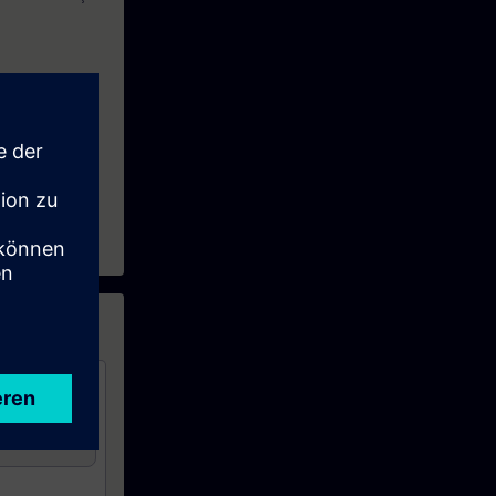
ATIC S7
 service
tion de