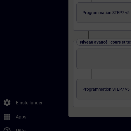
Programmation STEP7 v5 (
Niveau avancé : cours et te
Programmation STEP7 v5 (
settings
Einstellungen
apps
Apps
help_outline
Hilfe