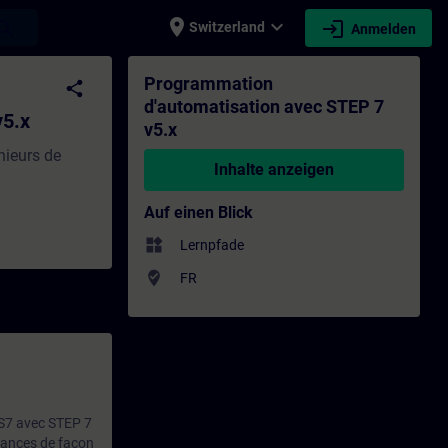
place
expand_more
login
earch
Switzerland
Anmelden
ning - Schulung - Weiterbildung | SITRAIN
Programmation
share
d'automatisation avec STEP 7
v5.x
v5.x
nieurs de
Inhalte anzeigen
Auf einen Blick
widgets
Lernpfade
where_to_vote
FR
 S7 avec STEP 7
sances de façon