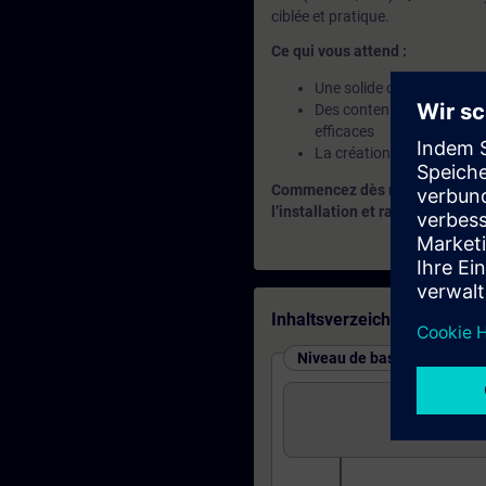
ciblée et pratique.
Ce qui vous attend :
Une solide compréhension
Des contenus orientés pra
efficaces
La création de blocs réut
Commencez dès maintenant — la
l’installation et raccourcit ains
Inhaltsverzeichnis
Niveau de base : cours et t