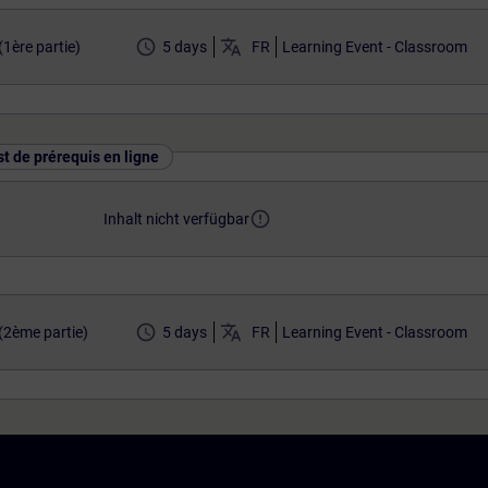
access_time
translate
1ère partie)
5 days
FR
Learning Event - Classroom
st de prérequis en ligne
error_outline
Inhalt nicht verfügbar
access_time
translate
2ème partie)
5 days
FR
Learning Event - Classroom