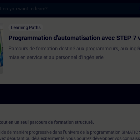
s
 d'automatisation avec STEP 7 v5.x - Trai
Learning Paths
Programmation d'automatisation avec STEP 7 
Parcours de formation destiné aux programmeurs, aux ingé
mise en service et au personnel d'ingénierie
tout en un seul parcours de formation structuré.
ide de manière progressive dans l’univers de la programmation SIMATIC
yez débutant ou déjà expérimenté, vous pourrez développer vos connais