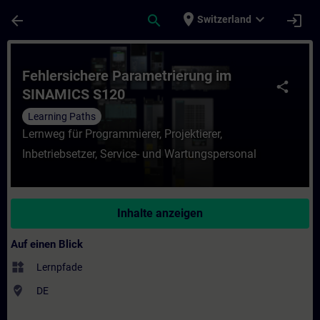
Für Hauptinhalt überspringen
Seite wurde geladen
place
expand_more
arrow_back
search
login
Switzerland
Kurs - Fehlersichere Parametrierung im SI
Fehlersichere Parametrierung im
share
SINAMICS S120
Learning Paths
Lernweg für Programmierer, Projektierer,
Inbetriebsetzer, Service- und Wartungspersonal
Inhalte anzeigen
Auf einen Blick
widgets
Lernpfade
where_to_vote
DE