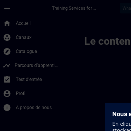
Passer au contenu principal
Page chargée
menu
Training Services for Digital Industries
Trainingsstandorte 
home
Accueil
group_work
Canaux
Le conten
explore
Catalogue
timeline
Parcours d’apprentissage
assignment_turned_in
Test d'entrée
account_circle
Profil
info
À propos de nous