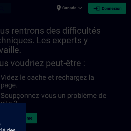
place
expand_more
login
earch
Canada
Connexion
us rentrons des difficultés
chniques. Les experts y
vaille.
us voudriez peut-être :
Videz le cache et rechargez la
page.
Soupçonnez-vous un problème de
site ?
naler le problème