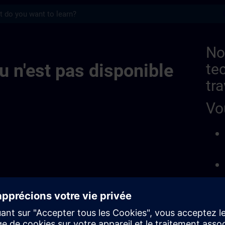
s
N
No
u n'est pas disponible
te
tra
Vo
Sig