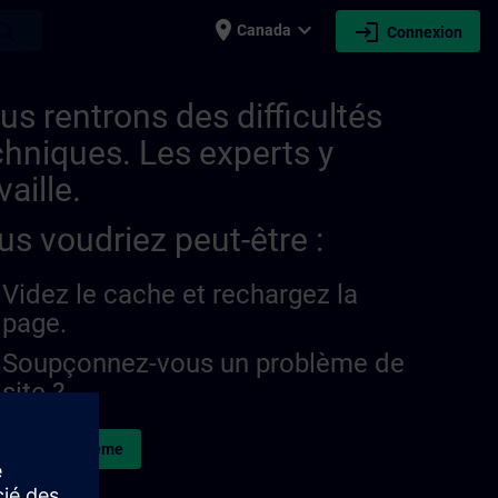
place
expand_more
login
earch
Canada
Connexion
us rentrons des difficultés
chniques. Les experts y
vaille.
us voudriez peut-être :
Videz le cache et rechargez la
page.
Soupçonnez-vous un problème de
site ?
naler le problème