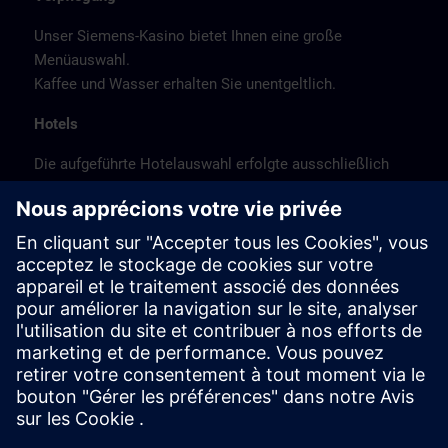
Unser Siemens-Kasino bietet Ihnen eine große
Menüauswahl.
Kaffee und Wasser erhalten Sie unentgeltlich.
Hotels
Die aufgeführte Hotelauswahl erfolgte ausschließlich
anhand der Nähe der Hotels zum Kursort bzw. anhand
der günstigen Verkehrsanbindung zum
Veranstaltungsort.
Es handelt sich hierbei nicht um Siemens-
Vertragshotels, daher können wir für die Qualität der
Hotels keine Gewähr übernehmen.
Stornierung
Bitte stornieren Sie schriftlich.