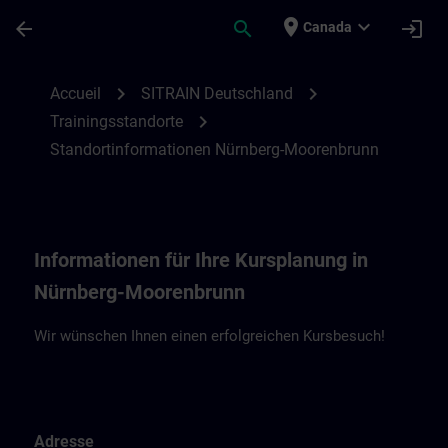
Passer au contenu principal
Page chargée
place
expand_more
arrow_back
search
login
Canada
Standortinformationen Nürnberg | SITRAI
chevron_right
chevron_right
Accueil
SITRAIN Deutschland
chevron_right
Trainingsstandorte
Standortinformationen Nürnberg-Moorenbrunn
Informationen für Ihre Kursplanung in
Nürnberg-Moorenbrunn
Wir wünschen Ihnen einen erfolgreichen Kursbesuch!
Adresse