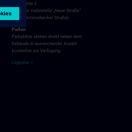
Linie 2
bis Haltestelle „Neue Straße“
(Schönebecker Straße)
Parken
Parkplätze stehen direkt neben dem
Gebäude in ausreichender Anzahl
kostenfrei zur Verfügung.
L
agep
la
n
>