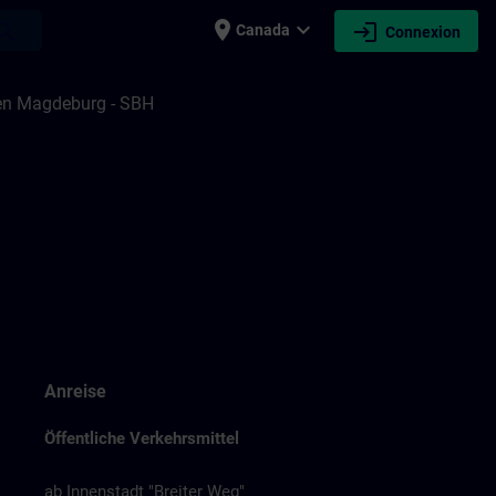
place
expand_more
login
earch
Canada
Connexion
en Magdeburg - SBH
Anreise
Öffentliche Verkehrsmittel
ab Innenstadt "Breiter Weg"