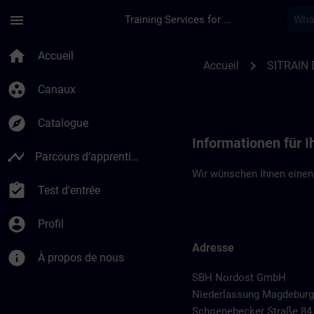
Passer au contenu principal
Page chargée
menu
Training Services for Digital Industries
Standortinformatio
home
Accueil
chevron_right
Accueil
SITRAIN 
group_work
Canaux
explore
Catalogue
Informationen für 
timeline
Parcours d’apprentissage
Wir wünschen Ihnen einen
assignment_turned_in
Test d'entrée
account_circle
Profil
Adresse
info
À propos de nous
SBH Nordost GmbH
Niederlassung Magdeburg
Schoenebecker Straße 84