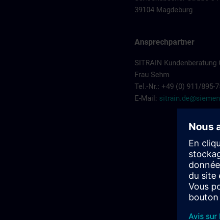
39104 Magdeburg
Ansprechpartner
SITRAIN Kundenberatung 
Frau Sehm
Tel.-Nr.: +49 (0) 911/895-
E-Mail:
sitrain.de@sieme