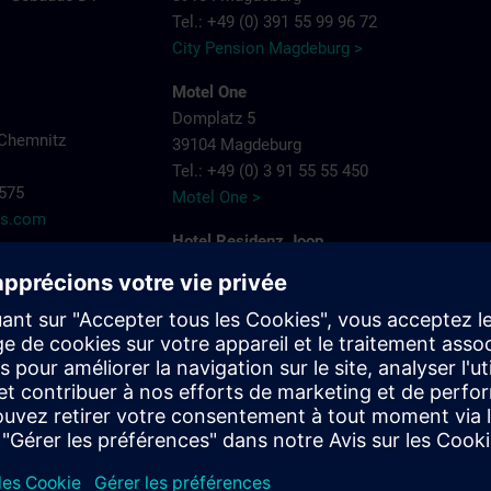
Tel.: +49 (0) 391 55 99 96 72
City Pension Magdeburg >
Motel One
Domplatz 5
Chemnitz
39104 Magdeburg
Tel.: +49 (0) 3 91 55 55 450
7575
Motel One >
ns.com
Hotel Residenz Joop
Jean-Burger-Str. 16
39112 Magdeburg
Tel.: +49 (0) 3 91 6 26 20
Hotel Residenz Joop >
Maritim Hotel Magdeburg
Otto-von-Guericke-Straße 87
39104 Magdeburg
Tel.: +49 (0) 391 59 49 - 0