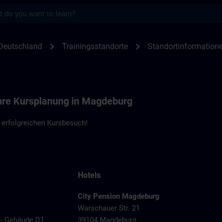
s
nen Magdeburg - SBH | SITRAIN
chevron_right
chevron_right
Deutschland
Trainingsstandorte
Standortinformation
Ihre Kursplanung in Magdeburg
 erfolgreichen Kursbesuch!
Hotels
City Pension Magdeburg
Warschauer Str. 21
 - Gebäude D1
39104 Magdeburg