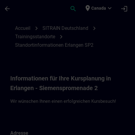
Passer au contenu principal
Page chargée
place
expand_more
arrow_back
search
login
Canada
Standortinformationen Erlangen Siemens
chevron_right
chevron_right
Accueil
SITRAIN Deutschland
chevron_right
Trainingsstandorte
Standortinformationen Erlangen SP2
Informationen für Ihre Kursplanung in
Erlangen - Siemenspromenade 2
Wir wünschen Ihnen einen erfolgreichen Kursbesuch!
Adresse