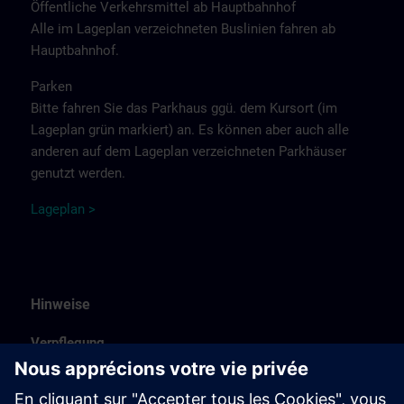
Öffentliche Verkehrsmittel ab Hauptbahnhof
Alle im Lageplan verzeichneten Buslinien fahren ab
Hauptbahnhof.
Parken
Bitte fahren Sie das Parkhaus ggü. dem Kursort (im
Lageplan grün markiert) an. Es können aber auch alle
anderen auf dem Lageplan verzeichneten Parkhäuser
genutzt werden.
Lageplan
>
Hinweise
Verpflegung
Unser Siemens-Kasino bietet Ihnen eine große
Menüauswahl. Kaffee und Wasser erhalten Sie