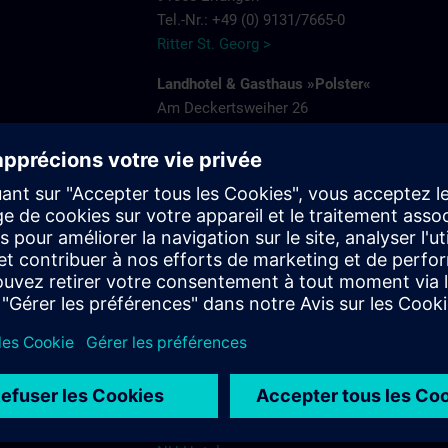
Tel.-Nr.: +49 (0) 9131/7665-0
Ritter St. Georg >
Landhotel & Gasthaus »Polster«
Am Deckertsweiher 26
91056 Erlangen-Kosbach
Tel.: + 49 (0) 9131/7554-0
Gasthaus Polster >
s.com
Hotel Bayerischer Hof
Schuhstraße 31
91052 Erlangen
Tel.: +49 (0) 9131 7850
Hotel Bayerischer Hof Erlangen >
NH-Hotel
Beethovenstraße 3
91052 Erlangen
Tel.: +49 (0) 9131 89120