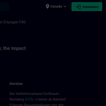
place
expand_more
login
earch
Canada
Connexion
en Erlangen F80
0, the Impact
Anreise
Der Verkehrsverbund Großraum
Nürnberg (
VGN >
) bietet ab Bahnhof
Erlangen Busverbindungen mit den