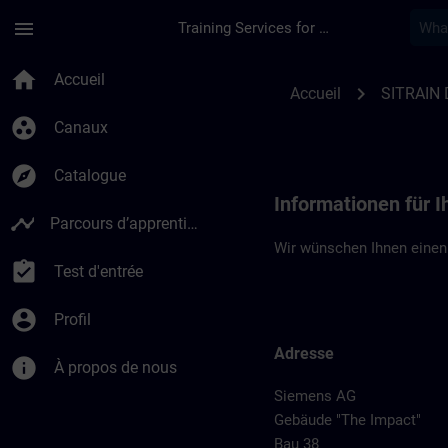
Passer au contenu principal
Page chargée
menu
Training Services for Digital Industries
Standortinformation
home
Accueil
chevron_right
Accueil
SITRAIN 
group_work
Canaux
explore
Catalogue
Informationen für I
timeline
Parcours d’apprentissage
Wir wünschen Ihnen einen
assignment_turned_in
Test d'entrée
account_circle
Profil
Adresse
info
À propos de nous
Siemens AG
Gebäude "The Impact"
Bau 38