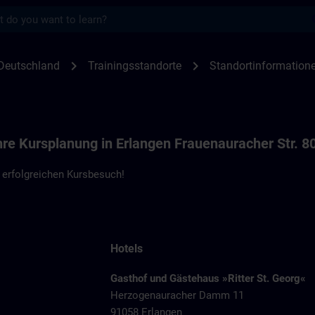
s
en Erlangen F80, the Impact | SITRAIN
chevron_right
chevron_right
Deutschland
Trainingsstandorte
Standortinformation
hre Kursplanung in Erlangen Frauenauracher Str. 8
 erfolgreichen Kursbesuch!
Hotels
Gasthof und Gästehaus »Ritter St. Georg«
Herzogenauracher Damm 11
91058 Erlangen