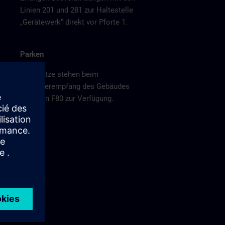
Linien 201 und 281 zur Haltestelle
„Gerätewerk“ direkt vor Pforte 1.
Parken
Parkplätze stehen beim
Besucherempfang des Gebäudes
Erlangen F80 zur Verfügung.