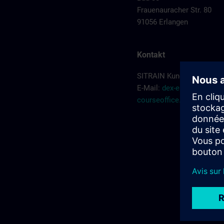
Frauenauracher Str. 80
91056 Erlangen
Kontakt
SITRAIN Kundenberatung
E-Mail:
dex-erlangen-
courseoffice.de@siemen