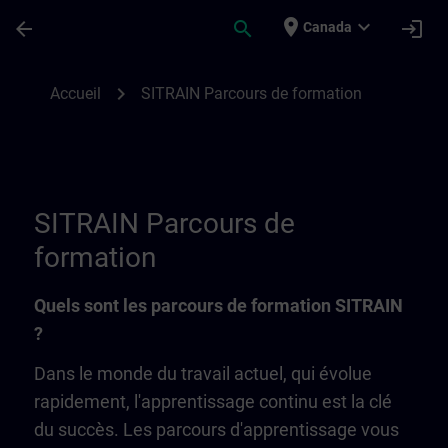
Passer au contenu principal
Page chargée
place
expand_more
arrow_back
search
login
Canada
SITRAIN parcours de formation | SITRAIN
chevron_right
Accueil
SITRAIN Parcours de formation
SITRAIN Parcours de
formation
Quels sont les parcours de formation SITRAIN
?
Dans le monde du travail actuel, qui évolue
rapidement, l'apprentissage continu est la clé
du succès. Les parcours d'apprentissage vous