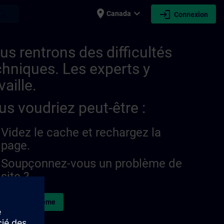
place
expand_more
login
earch
Canada
Connexion
us rentrons des difficultés
chniques. Les experts y
vaille.
us voudriez peut-être :
Videz le cache et rechargez la
page.
Soupçonnez-vous un problème de
site ?
naler le problème