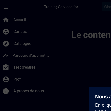
Passer au contenu principal
Page chargée
menu
Training Services for Digital Industries
Sitrain Percursos D
home
Accueil
group_work
Canaux
Le conten
explore
Catalogue
timeline
Parcours d’apprentissage
assignment_turned_in
Test d'entrée
account_circle
Profil
info
À propos de nous