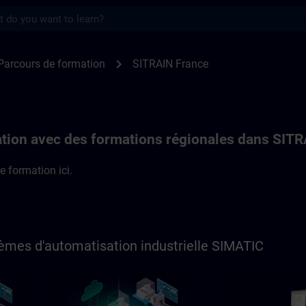
s
 formation en France | SITRAIN
chevron_right
Parcours de formation
SITRAIN France
tion avec des formations régionales dans SIT
e formation ici.
èmes d'automatisation industrielle SIMATIC