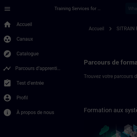
Passer au contenu principal
Page chargée
menu
Training Services for Digital Industries
SITRAIN Parcours de
home
Accueil
chevron_right
Accueil
SITRAIN 
group_work
Canaux
explore
Catalogue
Parcours de forma
timeline
Parcours d’apprentissage
Trouvez votre parcours d
assignment_turned_in
Test d'entrée
account_circle
Profil
Formation aux syst
info
À propos de nous