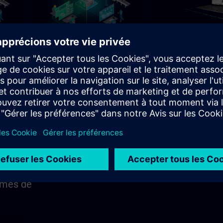
h 30m
136h 20m
ates
Programmation SCL dans
Programmation d'
TIA Portal
de sécurité ( Safet
Integrated) avec T
es
Parcours de formation pour les
Parcours de formation
 de
programmeurs, les ingénieurs de
programmeurs, aux ing
l
mise en service et le personnel
mise en service et au 
d’ingénierie
d'ingénierie
Parcours d'apprentissage
Parcours d'apprent
tres
èmes de