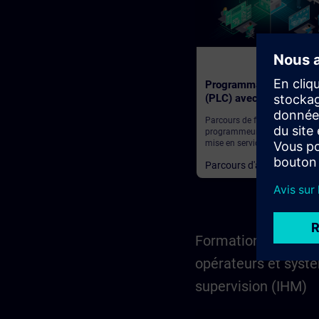
210
Programmation d’autom
(PLC) avec TIA Portal
Parcours de formation pour l
programmeurs, les ingénieurs
mise en service et le personne
d’ingénierie
Parcours d'apprentissage
Formation aux pupi
opérateurs et syst
supervision (IHM)