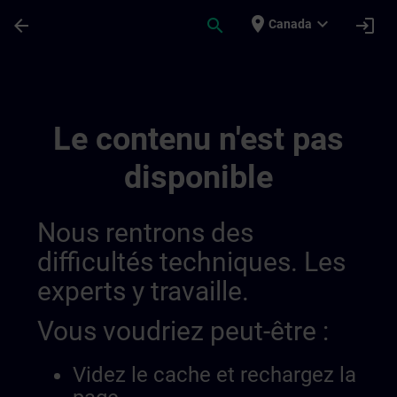
Passer au contenu principal
Page chargée
place
expand_more
arrow_back
search
login
Canada
Sitrain Netherlang | SITRAIN
Le contenu n'est pas
disponible
Nous rentrons des
difficultés techniques. Les
experts y travaille.
Vous voudriez peut-être :
Videz le cache et rechargez la