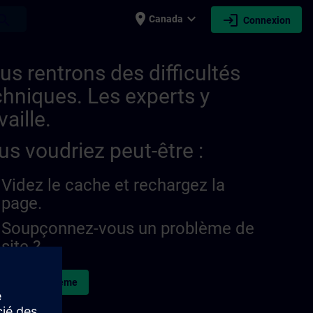
place
expand_more
login
earch
Canada
Connexion
us rentrons des difficultés
chniques. Les experts y
vaille.
us voudriez peut-être :
Videz le cache et rechargez la
page.
Soupçonnez-vous un problème de
site ?
naler le problème