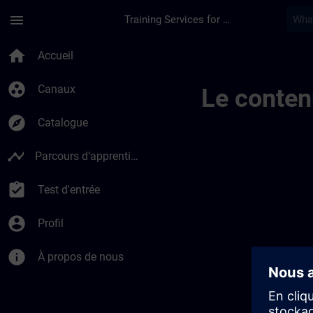
Passer au contenu principal
Page chargée
menu
Training Services for Digital Industries
Sitrain Link Teset |
home
Accueil
group_work
Canaux
Le conten
explore
Catalogue
timeline
Parcours d’apprentissage
assignment_turned_in
Test d'entrée
account_circle
Profil
info
À propos de nous