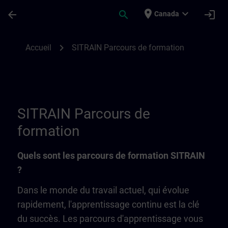
Passer au contenu principal
Page chargée
place
expand_more
arrow_back
search
login
Canada
SITRAIN parcours de formation | SITRAIN
chevron_right
Accueil
SITRAIN Parcours de formation
SITRAIN Parcours de
formation
Quels sont les parcours de formation SITRAIN
?
Dans le monde du travail actuel, qui évolue
rapidement, l'apprentissage continu est la clé
du succès. Les parcours d'apprentissage vous