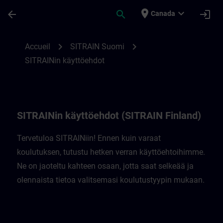
Passer au contenu principal
Page chargée
place
expand_more
arrow_back
search
login
Canada
SITRAIN-ehdot Suomessa | SITRAIN
chevron_right
chevron_right
Accueil
SITRAIN Suomi
SITRAINin käyttöehdot
SITRAINin käyttöehdot (SITRAIN Finland)
Tervetuloa SITRAINiin! Ennen kuin varaat
koulutuksen, tutustu hetken verran käyttöehtoihimme.
Ne on jaoteltu kahteen osaan, jotta saat selkeää ja
olennaista tietoa valitsemasi koulutustyypin mukaan.