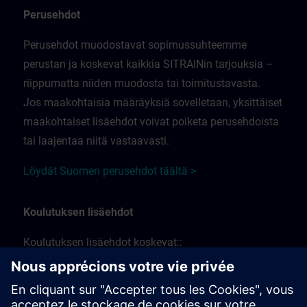
Perusehdot
Perusehdot muodostavat sopimussuhteemme
perustan ja koskevat kaikkia SITRAINin tarjouksia –
riippumatta niiden muodosta tai toimitustavasta.
Jos maakohtaisia määräyksiä sovelletaan, yksittäiset
maakohtaiset lisäehdot voivat poiketa perusehdoista
tai laajentaa niitä vastaavasti.
Löydät Suomen perusehdot täältä >
Koulutuksen lisäehdot
Koulutuksen lisäehdot koskevat::
Lähikoulutusta, luokkahuonekoulutusta ja paikan
päällä järjestettäviä koulutustilaisuuksia