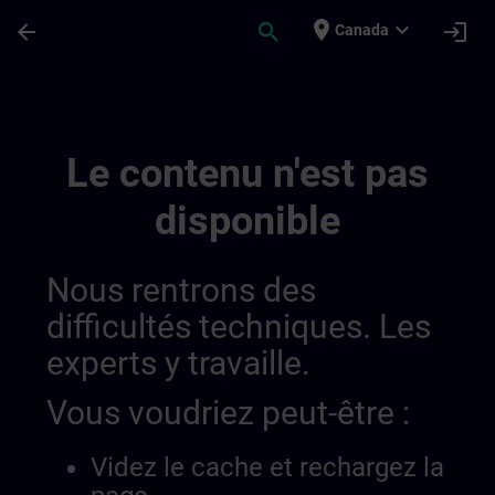
Passer au contenu principal
Page chargée
place
expand_more
arrow_back
search
login
Canada
Sinamics | SITRAIN
Le contenu n'est pas
disponible
Nous rentrons des
difficultés techniques. Les
experts y travaille.
Vous voudriez peut-être :
Videz le cache et rechargez la