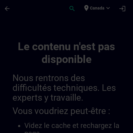
Passer au contenu principal
Page chargée
place
expand_more
arrow_back
search
login
Canada
Simatic Wincc V8x 0143572462353940486
Le contenu n'est pas
disponible
Nous rentrons des
difficultés techniques. Les
experts y travaille.
Vous voudriez peut-être :
Videz le cache et rechargez la