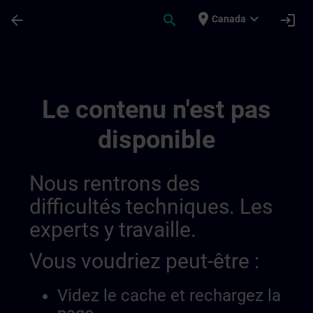
Passer au contenu principal
Page chargée
place
expand_more
arrow_back
search
login
Canada
Rutas De Aprendizaje De Sitrain | SITRAIN
Le contenu n'est pas
disponible
Nous rentrons des
difficultés techniques. Les
experts y travaille.
Vous voudriez peut-être :
Videz le cache et rechargez la