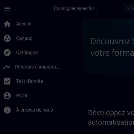
Passer au contenu principal
Page chargée
menu
Training Services for Digital Industries
Développez votre exp
home
Accueil
group_work
Canaux
explore
Catalogue
timeline
Parcours d’apprentissage
assignment_turned_in
Test d'entrée
account_circle
Profil
info
À propos de nous
Développez vo
automatisation