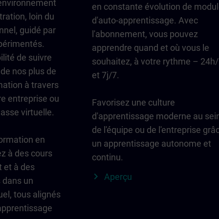
environnement
en constante évolution de modu
ration, loin du
d'auto-apprentissage. Avec
nnel, guidé par
l'abonnement, vous pouvez
périmentés.
apprendre quand et où vous le
lité de suivre
souhaitez, à votre rythme – 24h
 de nos plus de
et 7j/7.
ation à travers
e entreprise ou
Favorisez une culture
asse virtuelle.
d'apprentissage moderne au sei
de l'équipe ou de l'entreprise grâ
formation en
un apprentissage autonome et
ez à des cours
continu.
t et à des
Aperçu
s dans un
el, tous alignés
'apprentissage