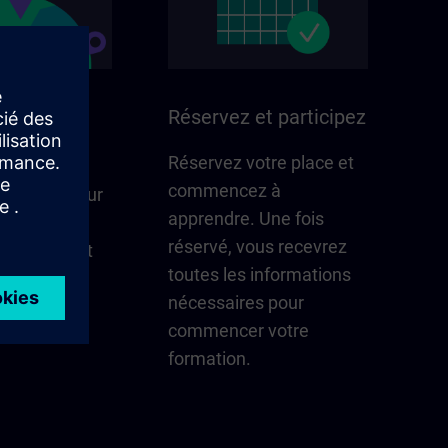
ans votre
Réservez et participez
Réservez votre place et
commencez à
i compte pour
apprendre. Une fois
n – mises à
réservé, vous recevrez
cts locaux et
toutes les informations
coup d'œil.
nécessaires pour
 la région
commencer votre
formation.