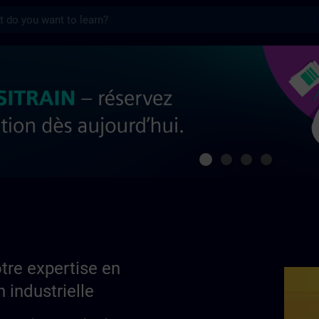
s
ertise en automatisation industrielle | S
tre expertise en
 industrielle