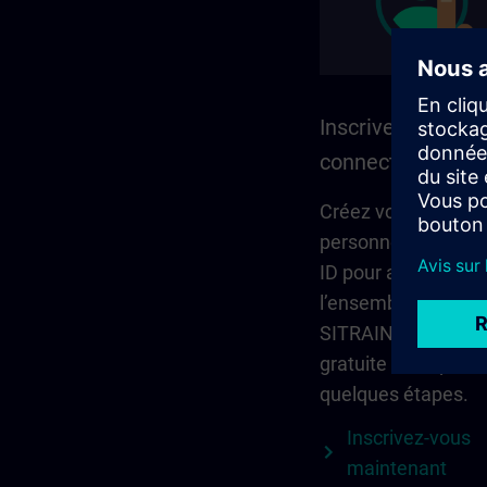
Inscrivez-vous et
connectez-vous
Créez votre compt
personnel via Sie
ID pour accéder à
l’ensemble du cont
SITRAIN. L’inscripti
gratuite et ne pren
quelques étapes.
Inscrivez-vous
maintenant