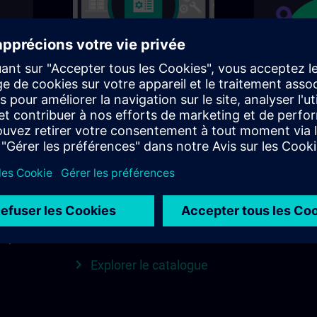
Trouvez le cours qui
SITRAIN d
vous convient
région
e
Recherchez directement
Tout ce qu
mens
en utilisant des mots-
votre régio
clés et des filtres – ou
jour, conta
enu
explorez par catégorie
plus en un 
on est
dans le catalogue pour
Explorer
d que
trouver votre cours idéal.
Explorer le catalogue