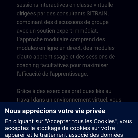
sessions interactives en classe virtuelle
dirigées par des consultants SITRAIN,
combinant des discussions de groupe
avec un soutien expert immédiat.
L'approche modulaire comprend des
modules en ligne en direct, des modules
d'auto-apprentissage et des sessions de
coaching facultatives pour maximiser
l'efficacité de l'apprentissage.
Grâce à des exercices pratiques liés au
travail dans un environnement virtuel, vous
développez des compétences directement
applicables à vos opérations quotidiennes.
L'apprentissage se poursuit au-delà du
cours avec un abonnement d'un an à notre