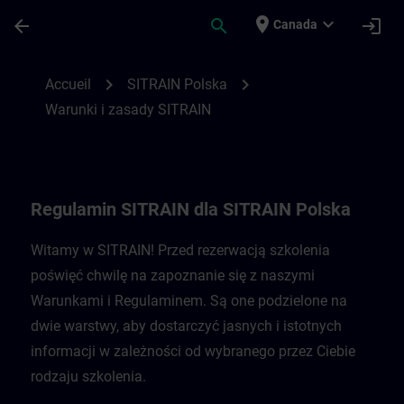
Passer au contenu principal
Page chargée
place
expand_more
arrow_back
search
login
Canada
Regulamin SITRAIN dla Polski | SITRAIN
chevron_right
chevron_right
Accueil
SITRAIN Polska
Warunki i zasady SITRAIN
Regulamin SITRAIN dla SITRAIN Polska
Witamy w SITRAIN! Przed rezerwacją szkolenia
poświęć chwilę na zapoznanie się z naszymi
Warunkami i Regulaminem. Są one podzielone na
dwie warstwy, aby dostarczyć jasnych i istotnych
informacji w zależności od wybranego przez Ciebie
rodzaju szkolenia.