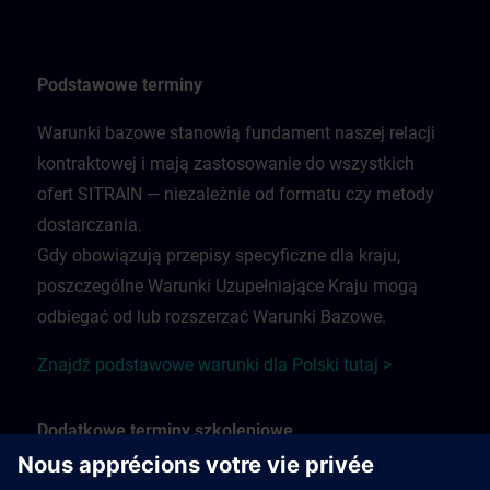
Podstawowe terminy
Warunki bazowe stanowią fundament naszej relacji
kontraktowej i mają zastosowanie do wszystkich
ofert SITRAIN — niezależnie od formatu czy metody
dostarczania.
Gdy obowiązują przepisy specyficzne dla kraju,
poszczególne Warunki Uzupełniające Kraju mogą
odbiegać od lub rozszerzać Warunki Bazowe.
Znajdź podstawowe warunki dla Polski tutaj >
Dodatkowe terminy szkoleniowe
Dodatkowe warunki szkolenia dotyczą: