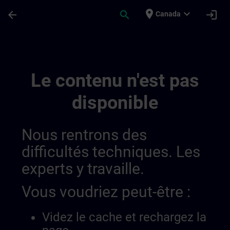
Passer au contenu principal
Page chargée
place
expand_more
arrow_back
search
login
Canada
Regionale Informationskanäle | SITRAIN
Le contenu n'est pas
disponible
Nous rentrons des
difficultés techniques. Les
experts y travaille.
Vous voudriez peut-être :
Videz le cache et rechargez la