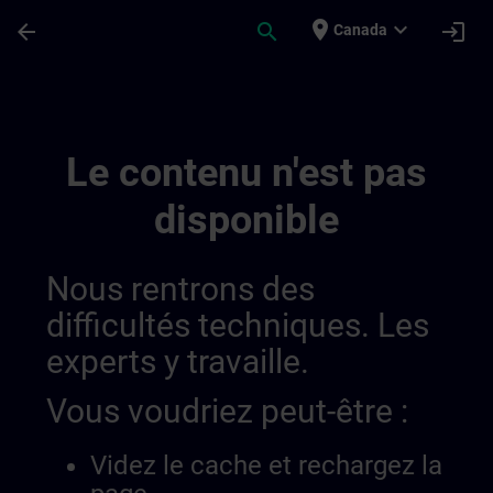
Passer au contenu principal
Page chargée
place
expand_more
arrow_back
search
login
Canada
Public Video | SITRAIN
Le contenu n'est pas
disponible
Nous rentrons des
difficultés techniques. Les
experts y travaille.
Vous voudriez peut-être :
Videz le cache et rechargez la