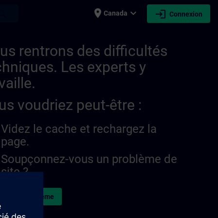
place
expand_more
login
earch
Canada
Connexion
us rentrons des difficultés
chniques. Les experts y
vaille.
us voudriez peut-être :
Videz le cache et rechargez la
page.
Soupçonnez-vous un problème de
site ?
naler le problème