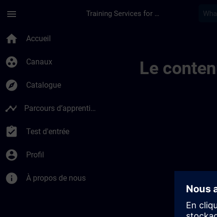
Passer au contenu principal
Page chargée
menu
Training Services for Digital Industries
Public Channel Vide
home
Accueil
group_work
Canaux
Le conten
explore
Catalogue
timeline
Parcours d’apprentissage
assignment_turned_in
Test d'entrée
account_circle
Profil
info
À propos de nous