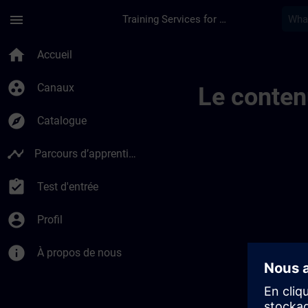
Passer au contenu principal
Page chargée
menu
Training Services for Digital Industries
Public Channel 101 
home
Accueil
group_work
Canaux
Le conten
explore
Catalogue
timeline
Parcours d’apprentissage
assignment_turned_in
Test d'entrée
account_circle
Profil
info
À propos de nous