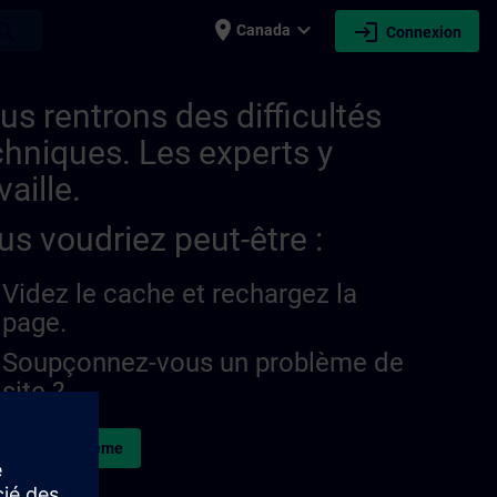
place
expand_more
login
earch
Canada
Connexion
us rentrons des difficultés
chniques. Les experts y
vaille.
us voudriez peut-être :
Videz le cache et rechargez la
page.
Soupçonnez-vous un problème de
site ?
naler le problème