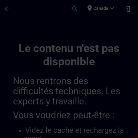
Passer au contenu principal
Page chargée
place
expand_more
arrow_back
search
login
Canada
Private Video | SITRAIN
Le contenu n'est pas
disponible
Nous rentrons des
difficultés techniques. Les
experts y travaille.
Vous voudriez peut-être :
Videz le cache et rechargez la