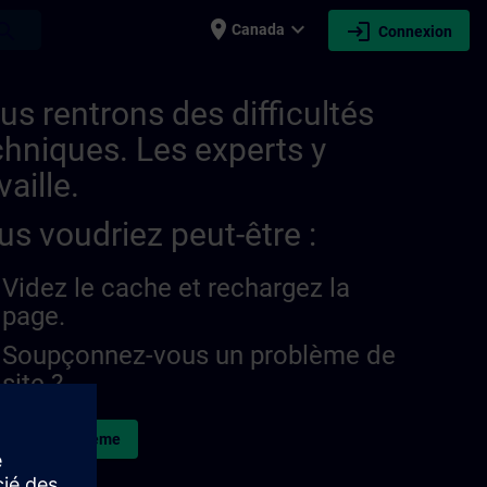
place
expand_more
login
earch
Canada
Connexion
us rentrons des difficultés
chniques. Les experts y
vaille.
us voudriez peut-être :
Videz le cache et rechargez la
page.
Soupçonnez-vous un problème de
site ?
naler le problème