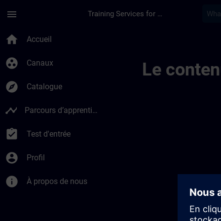
Passer au contenu principal
Page chargée
menu
Training Services for Digital Industries
Private Channel Vid
home
Accueil
group_work
Canaux
Le conten
explore
Catalogue
timeline
Parcours d’apprentissage
assignment_turned_in
Test d'entrée
account_circle
Profil
info
À propos de nous