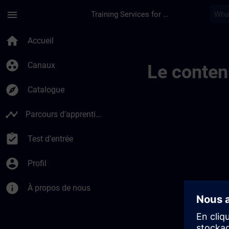
Passer au contenu principal
Page chargée
menu
Training Services for Digital Industries
Overview On Sdlc | 
home
Accueil
group_work
Canaux
Le conten
explore
Catalogue
timeline
Parcours d’apprentissage
assignment_turned_in
Test d'entrée
account_circle
Profil
info
À propos de nous