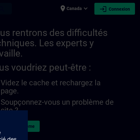
place
expand_more
login
earch
Canada
Connexion
us rentrons des difficultés
chniques. Les experts y
vaille.
us voudriez peut-être :
Videz le cache et rechargez la
page.
Soupçonnez-vous un problème de
site ?
naler le problème