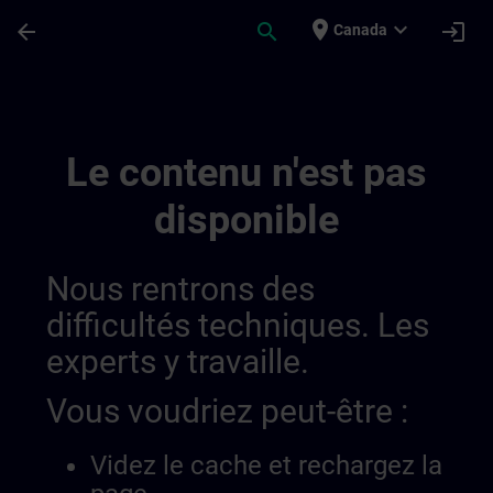
Passer au contenu principal
Page chargée
place
expand_more
arrow_back
search
login
Canada
Overview Of Sdlc Public 01445193559919
Le contenu n'est pas
disponible
Nous rentrons des
difficultés techniques. Les
experts y travaille.
Vous voudriez peut-être :
Videz le cache et rechargez la